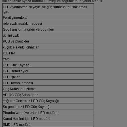
kullanılabilir.Ayrıca normal Alüminyum soğutucunun yerini alabilir.
LED Aydınlatma ısı yayıcı ve güç sürücüsünü saklamak
için.
Ferrit çimentolar
röle sızdırmazlık maddesi
Güç transformatörleri ve bobinleri
uç tipi LED
PCB ve plastikler
küçük elektrikli cihazlar
IGBT'ler
trafo
LED Güç Kaynağı
LED Denetleyici
LED ışıklar
LED Tavan lambası
Güç Kutusunu İzleme
AD-DC Güç Adaptörleri
Yağmur Geçirmez LED Güç Kaynağı
Su geçirmez LED Güç Kaynağı
Piranha wroof ve ortak LED modülü
Kanal Harfleri için LED modülü
SMD LED modülü