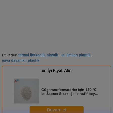
termal iletkenlik plastik
ısı iletken plastik
Etiketler:
,
,
ısıya dayanıklı plastik
En İyi Fiyatı Alın
Güç transformatörler için 150 ℃
Isı Sapma Sıcaklığı ile hafif beyaz
1.8W / mK Termal İletken Plastik
Devam et