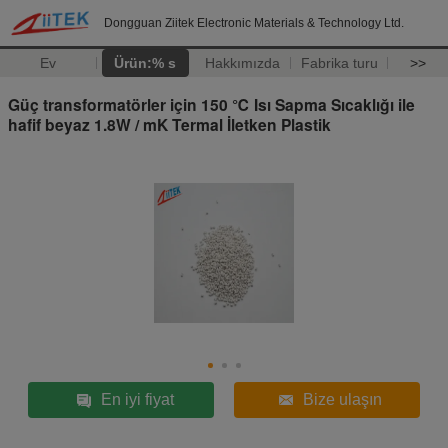
Dongguan Ziitek Electronic Materials & Technology Ltd.
Ev
Ürün:% s
Hakkımızda
Fabrika turu
>>
Güç transformatörler için 150 ℃ Isı Sapma Sıcaklığı ile
hafif beyaz 1.8W / mK Termal İletken Plastik
En iyi fiyat
Bize ulaşın