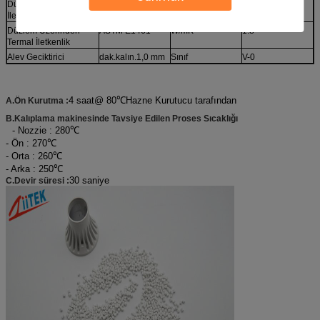
Düzlemde Termal
ASTM E1461
W/mK
5
İletkenlik
Düzlem Üzerinden
ASTM E1461
W/mK
1.8
Termal İletkenlik
Alev Geciktirici
dak.kalın.1,0 mm
Sınıf
V-0
4 saat@ 80
℃
Hazne Kurutucu tarafından
A.Ön Kurutma :
B.Kalıplama makinesinde Tavsiye Edilen Proses Sıcaklığı
- Nozzie : 280
℃
- Ön : 270
℃
- Orta : 260
℃
- Arka : 250
℃
30 saniye
C.Devir süresi :