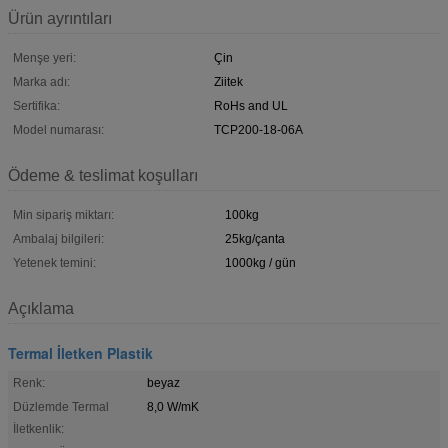
Ürün ayrıntıları
Menşe yeri:
Çin
Marka adı:
Ziitek
Sertifika:
RoHs and UL
Model numarası:
TCP200-18-06A
Ödeme & teslimat koşulları
Min sipariş miktarı:
100kg
Ambalaj bilgileri:
25kg/çanta
Yetenek temini:
1000kg / gün
Açıklama
Termal İletken Plastik
Renk:
beyaz
Düzlemde Termal
8,0 W/mK
İletkenlik: