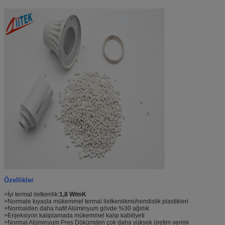
LED Esnek şerit, LED çubuk
LED panel ışığı
LED projektör
Özellikler
>
İyi termal iletkenlik:
1,8 W/mK
>
Normale kıyasla mükemmel termal iletkenlik
mühendislik plastikleri
>
Normalden daha hafif Alüminyum gövde %30 ağırlık
>
Enjeksiyon kalıplamada mükemmel kalıp kabiliyeti
>
Normal Alüminyum Pres Dökümden çok daha yüksek üretim verimi