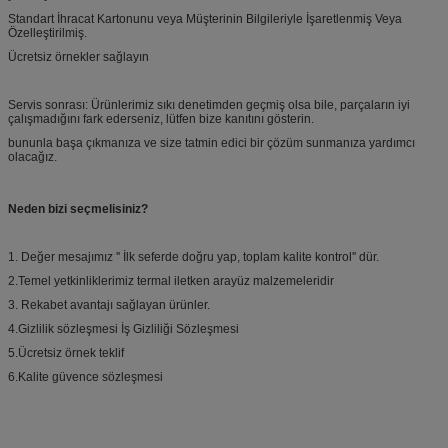
Standart İhracat Kartonunu veya Müşterinin Bilgileriyle İşaretlenmiş Veya
Özelleştirilmiş.
Ücretsiz örnekler sağlayın
Servis sonrası: Ürünlerimiz sıkı denetimden geçmiş olsa bile, parçaların iyi
çalışmadığını fark ederseniz, lütfen bize kanıtını gösterin.
bununla başa çıkmanıza ve size tatmin edici bir çözüm sunmanıza yardımcı
olacağız.
Neden bizi seçmelisiniz?
1. Değer mesajımız '' İlk seferde doğru yap, toplam kalite kontrol'' dür.
2.Temel yetkinliklerimiz termal iletken arayüz malzemeleridir
3. Rekabet avantajı sağlayan ürünler.
4.Gizlilik sözleşmesi İş Gizliliği Sözleşmesi
5.Ücretsiz örnek teklif
6.Kalite güvence sözleşmesi