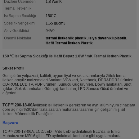
Düzlem Üzerinden
1,8 W/mK
Termal İletkenlik:
Isı Sapma Sıcaklığı:
150°C
Spesifik yer çekimi:
1,65 gr/cm3
Alev Geciktirici:
94V0
termal iletkenlik plastik
ısıya dayanıklı plastik
Önemli Noktalar:
,
,
Hafif Termal İletken Plastik
150 ℃ Isı Sapma Sıcaklığı ile Hafif Beyaz 1.8W / mK Termal İletken Plastik
Şirket Profili
Geniş ürün yelpazesi, kaliteli, uygun fiyat ve şık tasarımlarıyla Ziitek termal
iletken arayüz malzemeleri Anakart, VGA kart, Notebook, DDR&DDR2 ürünleri,
CD-ROM, LCD TV, PDP ürünleri, Sunucu Güç ürünleri, Down lambaları, Spot
ışıkları, Sokak lambaları, Gün ışığı lambaları, LED Sunucu Gücü ürünleri ve
diğerleri.
TCP™200-18-06A
yüksek ısıl iletkenlik gerektiren ve aynı alüminyum cihazlara
göre ağırlığı %30'dan fazla azaltan muhafaza tasarımı için geliştirilmiş Isıl
İletken Mühendislik Plastiğidir.
Başvuru
TCP™200-18-06A, LCD/LED TV'de LED aydınlatmalı BLU'da Isı Emici
Muhafaza ve MR16 gibi LED aydınlatmalı lambalar gibi uygulamalarda