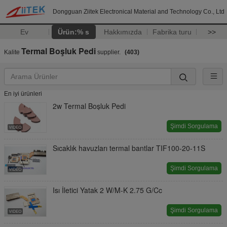
Dongguan Ziitek Electronical Material and Technology Co., Ltd
Ev
Ürün:% s
Hakkımızda
Fabrika turu
>>
Termal Boşluk Pedi
Kalite
supplier.
(403)
En iyi ürünleri
2w Termal Boşluk Pedi
Şimdi Sorgulama
Sıcaklık havuzları termal bantlar TIF100-20-11S
Şimdi Sorgulama
Isı İletici Yatak 2 W/M-K 2.75 G/Cc
Şimdi Sorgulama