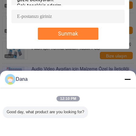
Bize ulaşın
2.5mmT Kalınlığı 8W/mk AI Termal Arayüz
Malzemesi için Termal Silikon Yastığı
Bize ulaşın
Sunmak
Termal Arayüz Malzemesi Yastıkları Yeni Enerji Araç
Pilleri için Termal Silikon Yastık PCB
Bize ulaşın
Audio Video Aygıtları için Malzeme Özel Isı İleticiliği
Isı Yastığı
Dana
Bize ulaşın
Termal olarak iletken yastık Gap Filler Thermal Pads
Isı transferi
12:10 PM
Bize ulaşın
Good day, what product are you looking for?
1 / 41