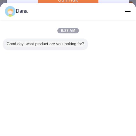
Bize ulaşın
Dana
Yüksek Sıcaklık Dayanımı PET Çift taraflı Bant, Siyah
Çift Yüzlü Yapışkan Bant 17.9 ~ 120 oC
Bize ulaşın
9:27 AM
Siyah 3M PET Çift Taraflı Bant Z-PASTER2000
Good day, what product are you looking for?
yüksek sıcaklık dayanımı ile Akrilik Kohezyon
Mukavemet-30 ~ 120
Bize ulaşın
Dil değiştir
Turkish
Ana sayfa
|
Hakkımızda
|
Bizimle iletişime geçin
|
Site Haritası
|
Gizlilik Politikası
Masaüstü görünümü
Copyright © 2015 - 2026 Dongguan Ziitek Electronical Material and Technology
Co., Ltd.
All rights reserved.