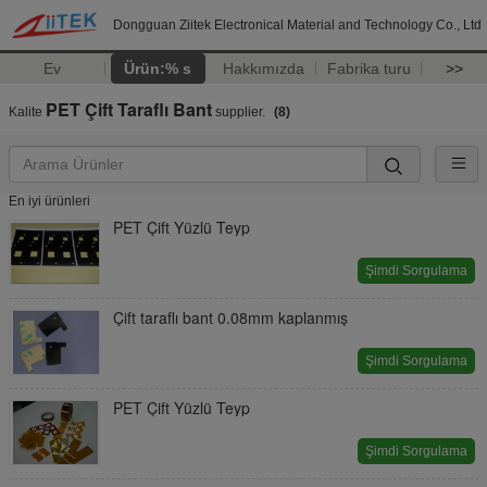
Dongguan Ziitek Electronical Material and Technology Co., Ltd
Ev
Ürün:% s
Hakkımızda
Fabrika turu
>>
PET Çift Taraflı Bant
Kalite
supplier.
(8)
En iyi ürünleri
PET Çift Yüzlü Teyp
Şimdi Sorgulama
Çift taraflı bant 0.08mm kaplanmış
Şimdi Sorgulama
PET Çift Yüzlü Teyp
Şimdi Sorgulama