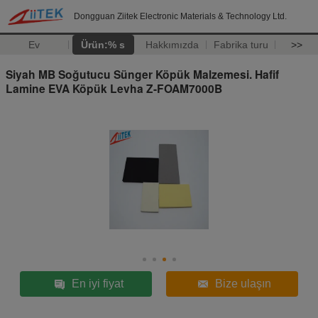
Dongguan Ziitek Electronic Materials & Technology Ltd.
Ev
Ürün:% s
Hakkımızda
Fabrika turu
>>
Siyah MB Soğutucu Sünger Köpük Malzemesi. Hafif
Lamine EVA Köpük Levha Z-FOAM7000B
En iyi fiyat
Bize ulaşın