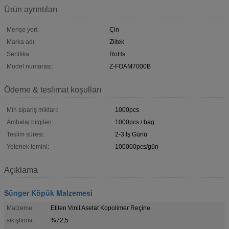
Ürün ayrıntıları
Menşe yeri:
Çin
Marka adı:
Ziitek
Sertifika:
RoHs
Model numarası:
Z-FOAM7000B
Ödeme & teslimat koşulları
Min sipariş miktarı:
1000pcs
Ambalaj bilgileri:
1000pcs / bag
Teslim süresi:
2-3 İş Günü
Yetenek temini:
100000pcs/gün
Açıklama
Sünger Köpük Malzemesi
Malzeme:
Etilen Vinil Asetat Kopolimer Reçine
sıkıştırma:
%72,5