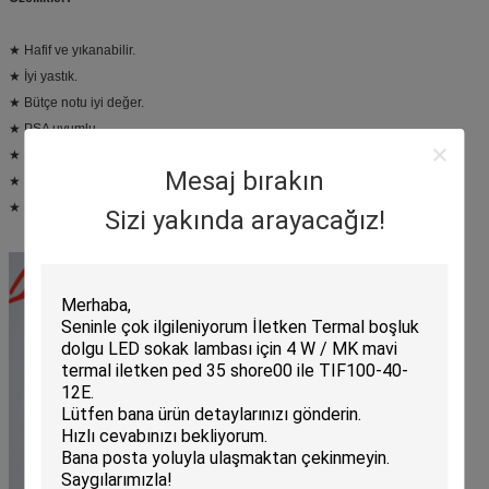
★ Hafif ve yıkanabilir.
★ İyi yastık.
★ Bütçe notu iyi değer.
★ PSA uyumlu.
★ Kesilebilir, parçalanabilir ve lamine edilebilir.
Mesaj bırakın
★ Isıl kalıplanabilir.
★ Kolaylıkla üretilir.
Sizi yakında arayacağız!