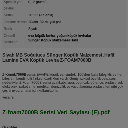
Spesifik yer
0,12 gr/cm3
çekimi:
Sertlik:
28~32 (A Sahili)
Gerilme direnci:
30Min.
30 dk.
psi
psi
Renk:
Siyah
eva köpük levha
yoğun köpük levhalar
Önemli
,
,
Sünger Köpük Malzemesi Hafif
Noktalar:
Siyah MB Soğutucu Sünger Köpük Malzemesi .Hafif
Lamine EVA Köpük Levha Z-FOAM7000B
Z-Köpük7000B
serisi, EVA/PE köpük serisindeki 100'den fazla bileşiktir ve her
bileşiğin kendi ilgili fiziksel özellikleri vardır.Geniş fiziksel özellik yelpazesi
nedeniyle, Z-Foam7000B serisi ayakkabı, spor, oyuncak, eğlence, endüstriyel,
elektronik, paketleme, medikal, denizcilik ve vücut koruma endüstrileri gibi çok
çeşitli uygulamalar için kullanılabilir.
vesaire.
Z-foam7000B Serisi Veri Sayfası-(E).pdf
Özellikler: