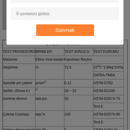
Sunmak
Z-köpük7000B serisi
TEST PROSEDÜRÜ
BİRİMLER
TEST SONUCU
TEST DURUMU
Malzeme
Etilen Vinil Asetat Kopolimer Reçine
Ö
sıkıştırma
%
72.5
23
C*136kg*24Sa
SATRA-TM64
3
Spesifik yer çekimi
gr/sm
0.12
ASTM-D792
Ö
Sertlik, (Shore A )
28 ~ 32
ASTM-D2240
Gerilme direnci
dak.psi
30
ASTM-D3574-75
Test E
Çekme Uzaması
dak.%
100
ASTM-D3574-95
Test E
Yırtılma Mukavemeti
dak.Pli
5
ASTM-D264-91