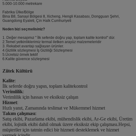
5.000-10.000 metrekare
Fabrika Ülke/Bölge
Bina B8, Sanayi Bölgesi Ⅱ, Xicheng, Hengli Kasabası, Dongguan Şehri,
Guangdong Eyaleti, Çin Halk Cumhuriyeti
Neden bizi seçmelisiniz?
1. Değer mesajımız '' İlk seferde doğru yap, toplam kalite kontrol'' dür.
2.Temel yetkinliklerimiz termal iletken arayüz malzemeleridir
3. Rekabet avantajı sağlayan ürünler.
4.Gizlilik sözleşmesi İş Gizliliği Sözleşmesi
5.Ücretsiz örnek teklif
6.Kalite güvence sözleşmesi
Ziitek Kültürü
Kalite
:
İlk seferde doğru yapın, toplam kalite
kontrol
Verimlilik
:
Verimlilik için hassas ve eksiksiz çalışın
Hizmet
:
Hızlı yanıt, Zamanında teslimat ve Mükemmel hizmet
Takım çalışması
:
Satış ekibi, Pazarlama ekibi, mühendislik ekibi, Ar-Ge ekibi, Üretim
ekibi, lojistik ekibi dahil olmak üzere eksiksiz ekip çalışması.Hepsi,
müşteriler için tatmin edici bir hizmeti desteklemek ve hizmet
vermek içindir.