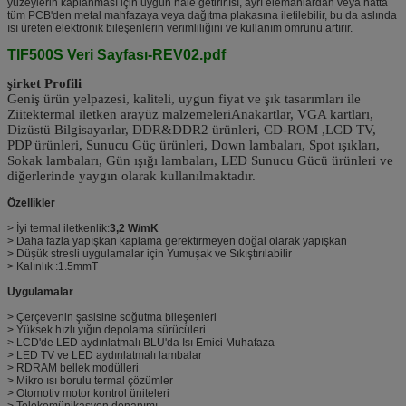
yüzeylerin kaplanması için uygun hale getirir.Isı, ayrı elemanlardan veya hatta
tüm PCB'den metal mahfazaya veya dağıtma plakasına iletilebilir, bu da aslında
ısı üreten elektronik bileşenlerin verimliliğini ve kullanım ömrünü artırır.
TIF500S Veri Sayfası-REV02.pdf
şirket Profili
Geniş ürün yelpazesi, kaliteli, uygun fiyat ve şık tasarımları ile
Ziitek
termal iletken arayüz malzemeleri
Anakartlar, VGA kartları,
Dizüstü Bilgisayarlar, DDR&DDR2 ürünleri, CD-ROM ,LCD TV,
PDP ürünleri, Sunucu Güç ürünleri, Down lambaları, Spot ışıkları,
Sokak lambaları, Gün ışığı lambaları, LED Sunucu Gücü ürünleri ve
diğerlerinde yaygın olarak kullanılmaktadır.
Özellikler
> İyi termal iletkenlik:
3,2 W/mK
> Daha fazla yapışkan kaplama gerektirmeyen doğal olarak yapışkan
> Düşük stresli uygulamalar için Yumuşak ve Sıkıştırılabilir
> Kalınlık :1.5mmT
Uygulamalar
> Çerçevenin şasisine soğutma bileşenleri
> Yüksek hızlı yığın depolama sürücüleri
> LCD'de LED aydınlatmalı BLU'da Isı Emici Muhafaza
> LED TV ve LED aydınlatmalı lambalar
> RDRAM bellek modülleri
> Mikro ısı borulu termal çözümler
> Otomotiv motor kontrol üniteleri
> Telekomünikasyon donanımı