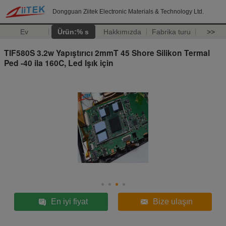
Dongguan Ziitek Electronic Materials & Technology Ltd.
Ev
Ürün:% s
Hakkımızda
Fabrika turu
>>
TIF580S 3.2w Yapıştırıcı 2mmT 45 Shore Silikon Termal
Ped -40 ila 160C, Led Işık için
En iyi fiyat
Bize ulaşın