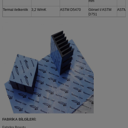
mm
Termal iletkenlik
3,2 W/mK
ASTM D5470
Görsel l/ ASTM
ASTM 
D751
FABRİKA BİLGİLERİ:
Fabrika Boyutu