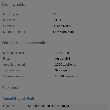
Ürün ayrıntıları
Menşe yeri:
Çin
Marka adı:
ZIITEK
Sertifika:
UL and RoHs
Model numarası:
TIF™580S Serisi
Ödeme & teslimat koşulları
Min sipariş miktarı:
1000 adet
Fiyat:
Anlaşılabilir
Ambalaj bilgileri:
1000 adet/torba
Teslim süresi:
3-5 iş günü
Yetenek temini:
100000 adet/gün
Açıklama
Termal Boşluk Pedi
İnşaat ve
Seramik dolgulu silikon kauçuk