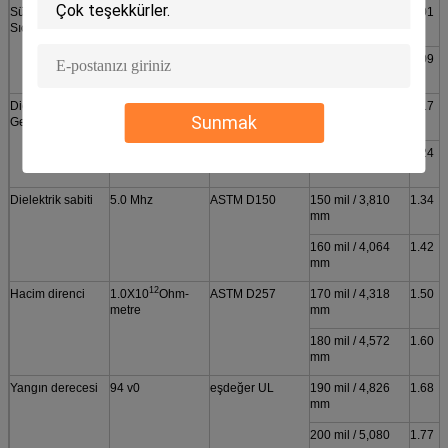
Sürekli Kullanım
-40 ila 160 ℃
***
110 mil / 2,794
1.01
Sıcaklığı
mm
120 mil / 3,048
1.09
mm
Dielektrik Arıza
>5500VAC
ASTM D149
130 mil / 3,302
1.17
Sunmak
Gerilimi
mm
140 mil / 3,556
1.24
mm
Dielektrik sabiti
5.0 Mhz
ASTM D150
150 mil / 3,810
1.34
mm
160 mil / 4,064
1.42
mm
12
Hacim direnci
1.0X10
Ohm-
ASTM D257
170 mil / 4,318
1.50
metre
mm
180 mil / 4,572
1.60
mm
Yangın derecesi
94 v0
eşdeğer UL
190 mil / 4,826
1.68
mm
200 mil / 5,080
1.77