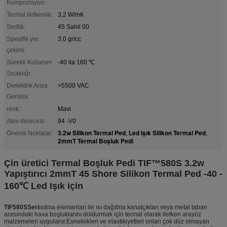
Kompozisyon:
Termal iletkenlik:
3,2 W/mK
Sertlik:
45 Sahil 00
Spesifik yer
3,0 gr/cc
çekimi:
Sürekli Kullanım
-40 ila 160 ℃
Sıcaklığı:
Dielektrik Arıza
>5500 VAC
Gerilimi:
renk:
Mavi
Alev derecesi:
94 -V0
3.2w Silikon Termal Ped
Led Işık Silikon Termal Ped
Önemli Noktalar:
,
,
2mmT Termal Boşluk Pedi
Çin üretici Termal Boşluk Pedi TIF™580S 3.2w
Yapıştırıcı 2mmT 45 Shore Silikon Termal Ped -40 -
160℃ Led Işık için
TIF580S
Seri
ısıtma elemanları ile ısı dağıtma kanatçıkları veya metal taban
arasındaki hava boşluklarını doldurmak için termal olarak iletken arayüz
malzemeleri uygulanır.Esneklikleri ve elastikiyetleri onları çok düz olmayan