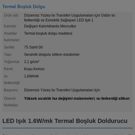
Termal Boşluk Dolgu
Ürün adı:
Düzensiz Yüzey Isı Transferi Uygulamaları için Üstün Isı
İletkenliği ve Esneklik Sağlayan LED Işık 1
Kalınlık:
Değişen Kalınlıklarda Mevcuttur
Anahtar
Termal boşluk dolgu maddesi
Kelimeler:
Sertlik:
75 Sahil 00
Yapı:
Seramik dolgulu silikon elastomer
Yoğunluk:
2,1 g/cm³
Renk:
Koyu Kırmızı
Isı
1,6W/mK
İletkenliği:
Başvuru:
Düzensiz Yüzey Isı Transferi Uygulamaları İçin
Yüksek sıcaklık faz değişimi malzemeleri
ısı iletkenliği silikon
Önemli
,
Noktalar:
LED Işık 1.6W/mk Termal Boşluk Doldurucu