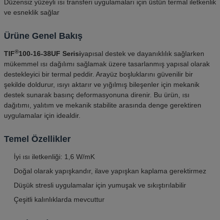
Düzensiz yüzeyli ısı transferi uygulamaları için üstün termal iletkenlik
ve esneklik sağlar
Ürüne Genel Bakış
®
TIF
100-16-38UF Serisi
yapısal destek ve dayanıklılık sağlarken
mükemmel ısı dağılımı sağlamak üzere tasarlanmış yapısal olarak
destekleyici bir termal peddir. Arayüz boşluklarını güvenilir bir
şekilde doldurur, ısıyı aktarır ve yığılmış bileşenler için mekanik
destek sunarak basınç deformasyonuna direnir. Bu ürün, ısı
dağıtımı, yalıtım ve mekanik stabilite arasında denge gerektiren
uygulamalar için idealdir.
Temel Özellikler
İyi ısı iletkenliği: 1,6 W/mK
Doğal olarak yapışkandır, ilave yapışkan kaplama gerektirmez
Düşük stresli uygulamalar için yumuşak ve sıkıştırılabilir
Çeşitli kalınlıklarda mevcuttur