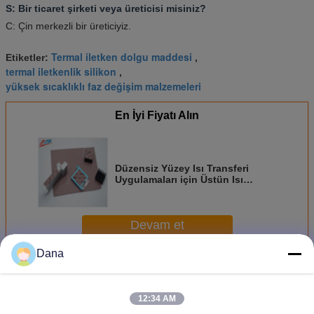
S: Bir ticaret şirketi veya üreticisi misiniz?
C: Çin merkezli bir üreticiyiz.
Termal iletken dolgu maddesi
Etiketler:
,
termal iletkenlik silikon
,
yüksek sıcaklıklı faz değişim malzemeleri
En İyi Fiyatı Alın
Düzensiz Yüzey Isı Transferi
Uygulamaları için Üstün Isı
İletkenliği ve Esneklik Sağlayan
LED Işık 1,6W/mk Termal Boşluk
Dolgusu
Devam et
Dana
Termal Boşluk Dolgu
Daha
12:34 AM