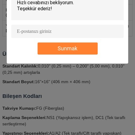
Isıl İletkenlik
1.6 | 1.6
ASTM D5470 |
(W/mK)
ISO22007
Yangın
V-0
UL 94 (E331100)
Derecelendirmesi
Sunmak
Ürün Özellikleri
Standart Kalınlık:
0,010" (0,25 mm) – 0,200" (5,00 mm), 0,010"
(0,25 mm) artışlarla
Standart Boyut:
16"×16" (406 mm × 406 mm)
Bileşen Kodları
Takviye Kumaşı:
FG (Fiberglas)
Kaplama Seçenekleri:
NS1 (Yapışkansız işlem), DC1 (Tek taraflı
sertleştirme)
Yapıştırıcı Seçenekleri:
A1/A2 (Tek taraflı/Çift taraflı yapışkan)